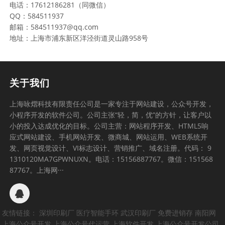
电话：17612186281（同微信）
QQ：584511937
邮箱：584511937@qq.com
地址：上海市浦东新区洋泾街道灵山路958号
关于我们
上海咏熠科技有限责任公司是一家专注于网站建设，公众号开发，
小程序开发的软件公司。公司主张“轻，简，优”的方针，让客户以
小的投入达成优化的目标。公司主营：网站程序开发、HTML5响
应式网站建设、手机网站开发、微商城、网站运用、WEB系统开
发、网页视觉设计、VI标志设计、营销推广、域名注册。代码： 9
1310120MA7GPWNUXN。电话：15156887767。微信：151568
87767。上海网···
友情链接：
深圳印刷厂
医疗智能手环
武汉印刷厂
免费进销存
南阳网
上海公众号开发
上海公众号代运营
上海软件开发
上海公众号开发公司