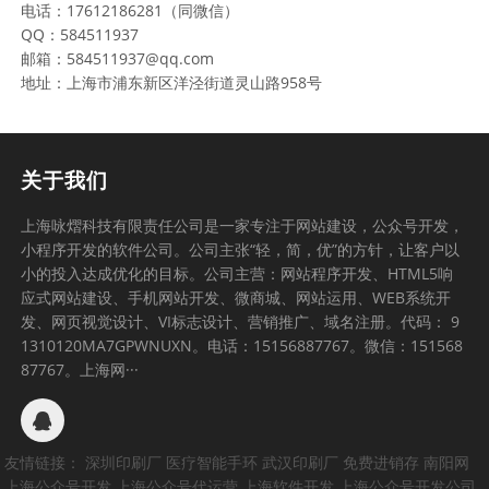
电话：17612186281（同微信）
QQ：584511937
邮箱：584511937@qq.com
地址：上海市浦东新区洋泾街道灵山路958号
关于我们
上海咏熠科技有限责任公司是一家专注于网站建设，公众号开发，
小程序开发的软件公司。公司主张“轻，简，优”的方针，让客户以
小的投入达成优化的目标。公司主营：网站程序开发、HTML5响
应式网站建设、手机网站开发、微商城、网站运用、WEB系统开
发、网页视觉设计、VI标志设计、营销推广、域名注册。代码： 9
1310120MA7GPWNUXN。电话：15156887767。微信：151568
87767。上海网···
友情链接：
深圳印刷厂
医疗智能手环
武汉印刷厂
免费进销存
南阳网
上海公众号开发
上海公众号代运营
上海软件开发
上海公众号开发公司